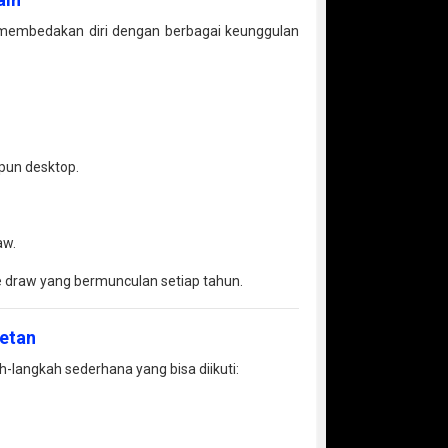
embedakan diri dengan berbagai keunggulan
upun desktop.
aw.
ve draw yang bermunculan setiap tahun.
Setan
-langkah sederhana yang bisa diikuti: