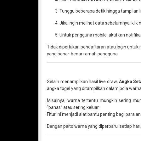
Tunggu beberapa detik hingga tampilan li
Jika ingin melihat data sebelumnya, kli
Untuk pengguna mobile, aktifkan notifikas
Tidak diperlukan pendaftaran atau login untuk
yang benar-benar ramah pengguna.
Selain menampilkan hasil live draw,
Angka Set
angka togel yang ditampilkan dalam pola warn
Misalnya, warna tertentu mungkin sering mun
“panas” atau sering keluar.
Fitur ini menjadi alat bantu penting bagi para 
Dengan paito warna yang diperbarui setiap ha