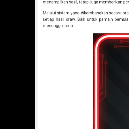
menampilkan hasil, tetapi juga memberikan pe
Melalui sistem yang dikembangkan secara pro
setiap hasil draw. Baik untuk pemain pemula
menunggu lama.