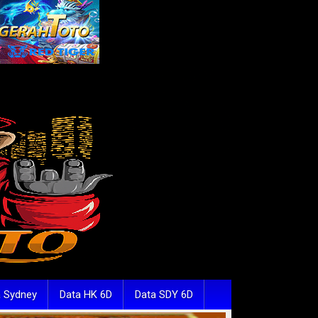
a Sydney
Data HK 6D
Data SDY 6D