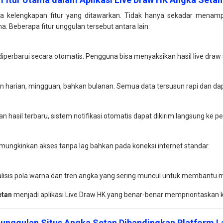
a kelengkapan fitur yang ditawarkan. Tidak hanya sekadar menampi
 Beberapa fitur unggulan tersebut antara lain:
diperbarui secara otomatis. Pengguna bisa menyaksikan hasil live draw
ran harian, mingguan, bahkan bulanan. Semua data tersusun rapi dan dap
an hasil terbaru, sistem notifikasi otomatis dapat dikirim langsung ke 
emungkinkan akses tanpa lag bahkan pada koneksi internet standar.
isis pola warna dan tren angka yang sering muncul untuk membantu m
etan
menjadi aplikasi Live Draw HK yang benar-benar memprioritaskan
unggulan Situs Angka Setan Dibandingkan Platform L