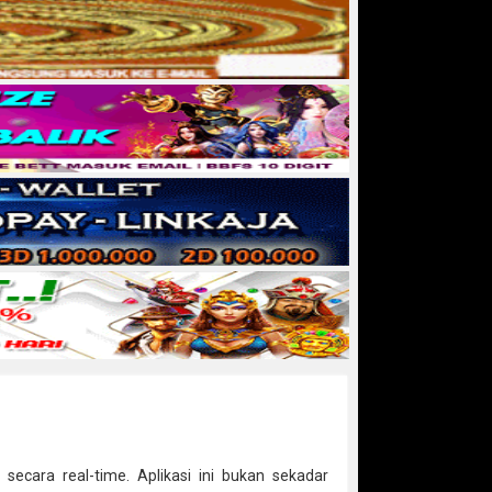
secara real-time. Aplikasi ini bukan sekadar