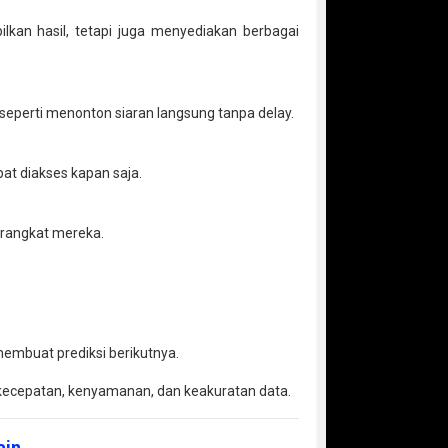
lkan hasil, tetapi juga menyediakan berbagai
 seperti menonton siaran langsung tanpa delay.
at diakses kapan saja.
perangkat mereka.
embuat prediksi berikutnya.
 kecepatan, kenyamanan, dan keakuratan data.
ain