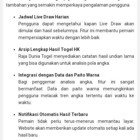
tambahan yang semakin memperkaya pengalaman pengguna.
Jadwal Live Draw Harian
Pengguna dapat mengetahui kapan Live Draw akan
dimulai dan hasil sebelumnya. Fitur ini membantu pemain
mempersiapkan waktu dengan lebih baik.
Arsip Lengkap Hasil Togel HK
Raja Dunia Togel menyediakan catatan hasil undian lama
yang bisa digunakan untuk analisis pola angka.
Integrasi dengan Data dan Paito Warna
Bagi penggemar analisis angka, fitur ini sangat
bermanfaat. Data dan paito warna memungkinkan
pengguna melacak tren angka tertentu dari waktu ke
waktu.
Notifikasi Otomatis Hasil Terbaru
Pemain tidak perlu terus-menerus memantau layar.
Website akan memberikan update otomatis setiap kali ada
hasil baru.