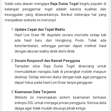
Salah satu alasan mengapa
Raja Dunia Togel
begitu populer di
kalangan penggemar togel adalah karena kualitas dan
keunggulan yang ditawarkannya. Berikut beberapa hal yang
menjadikan website ini menonjol:
Update Cepat dan Tepat Waktu
Hasil Live Draw HK diupdate secara otomatis setiap kali
ada hasil baru dari Hongkong Pools. Tidak ada
keterlambatan, sehingga pemain dapat melihat hasil
dengan akurasi waktu detik demi detik.
Desain Responsif dan Ramah Pengguna
Tampilan situs Raja Dunia Togel dirancang untuk
memudahkan navigasi, baik di perangkat mobile maupun
desktop. Setiap elemen diatur dengan baik agar pengguna
dapat fokus pada hasil Live Draw tanpa gangguan.
Keamanan Data Terjamin
Website ini menerapkan sistem keamanan berbasis
enkripsi SSL untuk menjaga privasi pengguna. Semua data
dijaga agar tidak mudah disusupi pihak ketiga.