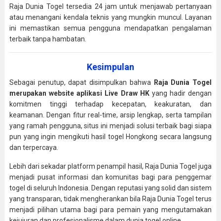
Raja Dunia Togel tersedia 24 jam untuk menjawab pertanyaan
atau menangani kendala teknis yang mungkin muncul. Layanan
ini memastikan semua pengguna mendapatkan pengalaman
terbaik tanpa hambatan.
Kesimpulan
Sebagai penutup, dapat disimpulkan bahwa
Raja Dunia Togel
merupakan website aplikasi Live Draw HK
yang hadir dengan
komitmen tinggi terhadap kecepatan, keakuratan, dan
keamanan. Dengan fitur real-time, arsip lengkap, serta tampilan
yang ramah pengguna, situs ini menjadi solusi terbaik bagi siapa
pun yang ingin mengikuti hasil togel Hongkong secara langsung
dan terpercaya.
Lebih dari sekadar platform penampil hasil, Raja Dunia Togel juga
menjadi pusat informasi dan komunitas bagi para penggemar
togel di seluruh Indonesia. Dengan reputasi yang solid dan sistem
yang transparan, tidak mengherankan bila Raja Dunia Togel terus
menjadi pilihan utama bagi para pemain yang mengutamakan
kejujuran dan profesionalisme dalam dunia togel online.