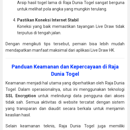
Arsip hasil togel lama di Raja Dunia Togel sangat berguna
untuk melihat pola angka yang mungkin terulang.
Pastikan Koneksi Internet Stabil
Koneksi yang baik memastikan tayangan Live Draw tidak
terputus di tengah jalan.
Dengan mengikuti tips tersebut, pemain bisa lebih mudah
mendapatkan manfaat maksimal dari aplikasi Live Draw HK.
Panduan Keamanan dan Kepercayaan di Raja
Dunia Togel
Keamanan menjadi hal utama yang diperhatikan oleh Raja Dunia
Togel. Dalam operasionalnya, situs ini menggunakan teknologi
SSL Encryption
untuk melindungi data pengguna dari akses
tidak sah. Semua aktivitas di website tercatat dengan sistem
yang transparan dan diaudit secara berkala untuk menjamin
keaslian hasil.
Selain keamanan teknis, Raja Dunia Togel juga memiliki