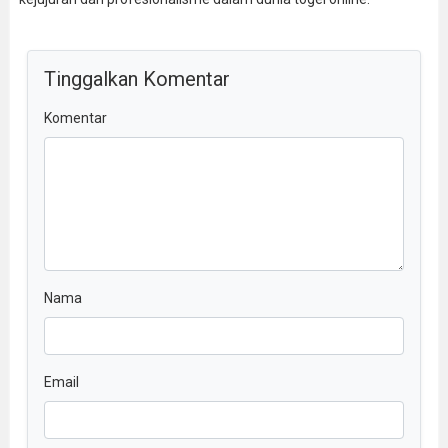
Tinggalkan Komentar
Komentar
Nama
Email