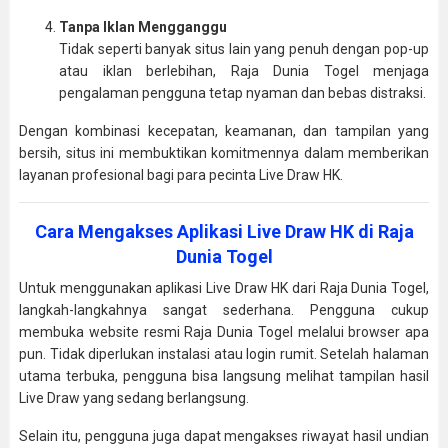
Tanpa Iklan Mengganggu
Tidak seperti banyak situs lain yang penuh dengan pop-up
atau iklan berlebihan, Raja Dunia Togel menjaga
pengalaman pengguna tetap nyaman dan bebas distraksi.
Dengan kombinasi kecepatan, keamanan, dan tampilan yang
bersih, situs ini membuktikan komitmennya dalam memberikan
layanan profesional bagi para pecinta Live Draw HK.
Cara Mengakses Aplikasi Live Draw HK di Raja
Dunia Togel
Untuk menggunakan aplikasi Live Draw HK dari Raja Dunia Togel,
langkah-langkahnya sangat sederhana. Pengguna cukup
membuka website resmi Raja Dunia Togel melalui browser apa
pun. Tidak diperlukan instalasi atau login rumit. Setelah halaman
utama terbuka, pengguna bisa langsung melihat tampilan hasil
Live Draw yang sedang berlangsung.
Selain itu, pengguna juga dapat mengakses riwayat hasil undian