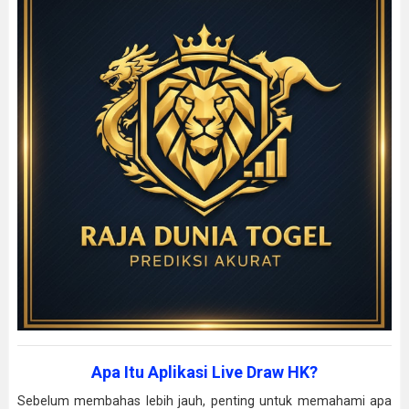
Apa Itu Aplikasi Live Draw HK?
Sebelum membahas lebih jauh, penting untuk memahami apa